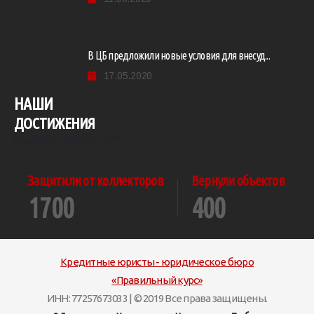
В ЦБ предложили новые условия для внесуд...
17.05.2020
НАШИ
ДОСТИЖЕНИЯ
[mailpoet_form id="2"]
Защитили от коллекторов
Вернули объектов
1700
400
Кредитные юристы - юридическое бюро
«Правильный курс»
ИНН: 77257673033 | © 2019 Все права защищены.