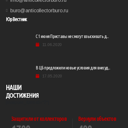
buro@anticollectorburo.ru
ЮрВестник
С 1 июня Приставы не смогут взыскивать д...
11.06.2020
В ЦБ предложили новые условия для внесуд...
17.05.2020
НАШИ
ДОСТИЖЕНИЯ
[mailpoet_form id="2"]
Защитили от коллекторов
Вернули объектов