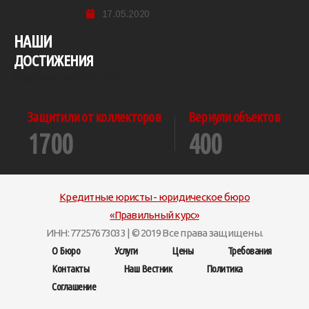
17.05.2020
НАШИ
ДОСТИЖЕНИЯ
[mailpoet_form id="2"]
Защитили от коллекторов
Вернули объектов
1700
400
Кредитные юристы - юридическое бюро
«Правильный курс»
ИНН: 77257673033 | © 2019 Все права защищены.
О Бюро
Услуги
Цены
Требования
Контакты
Наш Вестник
Политика
Соглашение