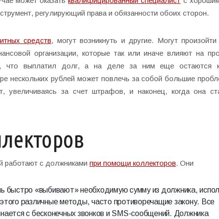
учае может оказать
квалифицированный специалист
с хорошим
струмент, регулирующий права и обязанности обоих сторон.
дитных средств
, могут возникнуть и другие. Могут произойти
нансовой организации, которые так или иначе влияют на пр
т, что выплатил долг, а на деле за ним еще остаются к
ре нескольких рублей может повлечь за собой большие пробл
т, увеличиваясь за счет штрафов, и наконец, когда она ст
ллекторов
й работают с должниками
при помощи коллекторов
. Они
нь быстро «выбивают» необходимую сумму из должника, испол
 этого различные методы, часто противоречащие закону. Все
инается с бесконечных звонков и SMS-сообщений. Должника