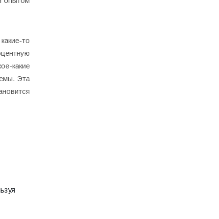
 опытом
 какие-то
оцентную
ое-какие
емы. Эта
ановится
ьзуя