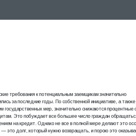
ские требования к потенциальным заемщикам значительно
лись за последние годы. По собственной инициативе, а также
ем государственных мер, значительно снижаются процентные 
дитам. Это побуждает все большее число граждан
обращаться
ением на кредит
. Однако не все в полной мере делают это ос
 — это долг, который нужно возвращать, и порою это оказыв