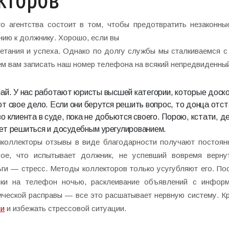
о агентства состоит в том, чтобы предотвратить незаконны
ию к должнику. Хорошо, если вы
етания и успеха. Однако по долгу службы мы сталкиваемся с
м вам записать наш номер телефона на всякий непредвиденны
чай. У нас работают
юристы
высшей категории, которые доск
ют свое дело. Если они берутся решить вопрос, то донца отс
о клиента в суде, пока не добьются своего. Порою, кстати, д
ет решиться и досудебным урегулированием.
иколлекторы отзывы в виде благодарности получают постоян
вое, что испытывает должник, не успевший вовремя верну
ьги — стресс. Методы коллекторов только усугубляют его. По
нки на телефон ночью, расклеивание объявлений с инфор
ической расправы — все это расшатывает нервную систему. К
ми
и избежать стрессовой ситуации.