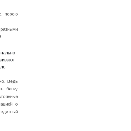
е, порою
 разными
й
онально
таивают
ело
но. Ведь
ть банку
стоянные
мацией о
редитный