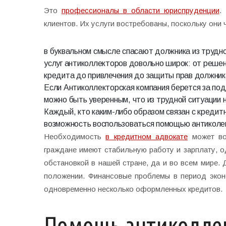
Это
профессионалы в области юриспруденции
.
клиентов. Их услуги востребованы, поскольку они 
в буквальном смысле спасают должника из трудно
услуг антиколлекторов довольно широк: от реше
кредита до привлечения до защиты прав должник
Если
Антиколлекторская компания
берется за под
можно быть уверенным, что из трудной ситуации 
Каждый, кто каким-либо образом связан с кредитн
возможность воспользоваться помощью антиколе
Необходимость
в кредитном адвокате
может воз
граждане имеют стабильную работу и зарплату, о
обстановкой в нашей стране, да и во всем мире. 
положении. Финансовые проблемы в период эконо
одновременно несколько оформленных кредитов.
Помощь антиколле