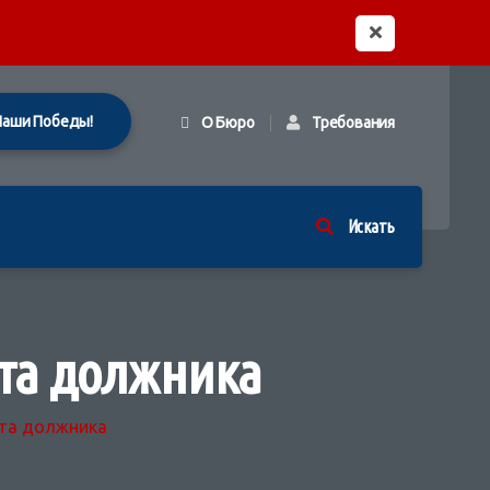
Наши Победы!
О Бюро
Требования
Искать
та должника
та должника