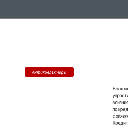
Антиколлекторы
Банков
упрости
влияни
по кре
с заявл
Кредит