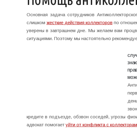
Основная задача сотрудников Антиколлекторског
слишком
жесткие действия коллекторов
по отношен
уверены в завтрашнем дне. Мы желаем вам процв
ситуациями. Поэтому мы настоятельно рекомендуе
слу
зна
прав
мож
Ант
пер
ден
зво
кредите в подъезде, обзвон соседей, угрозы физ
адвокат помогает
уйти от конфликта с коллектора