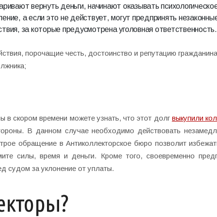
варивают вернуть деньги, начинают оказывать психологическо
ение, а если это не действует, могут предпринять незаконны
ствия, за которые предусмотрена уголовная ответственность
йствия, порочащие честь, достоинство и репутацию гражданина
олжника;
вы в скором времени можете узнать, что этот долг
выкупили ко
стороны. В данном случае необходимо действовать незамедл
строе обращение в Антиколлекторское бюро позволит избежат
ите силы, время и деньги. Кроме того, своевременно пред
ед судом за уклонение от уплаты.
екторы?