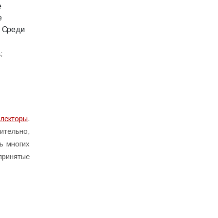
е
е
. Среди
;
ллекторы
.
ительно,
ь многих
принятые