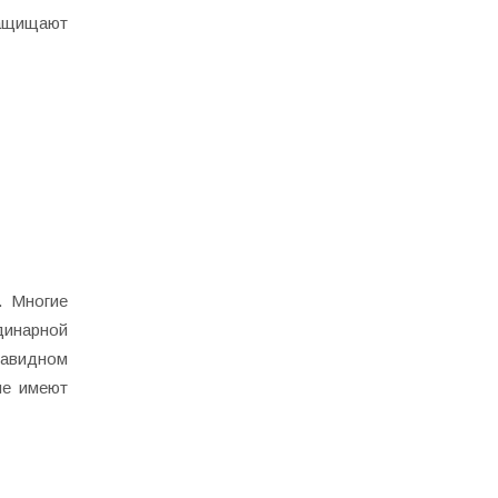
защищают
. Многие
динарной
езавидном
ые имеют