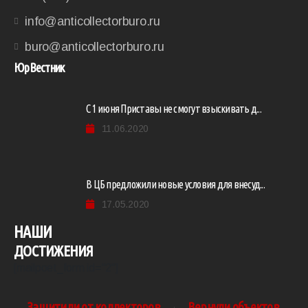
info@anticollectorburo.ru
buro@anticollectorburo.ru
ЮрВестник
С 1 июня Приставы не смогут взыскивать д...
11.06.2020
В ЦБ предложили новые условия для внесуд...
17.05.2020
НАШИ
ДОСТИЖЕНИЯ
[mailpoet_form id="2"]
Защитили от коллекторов
Вернули объектов