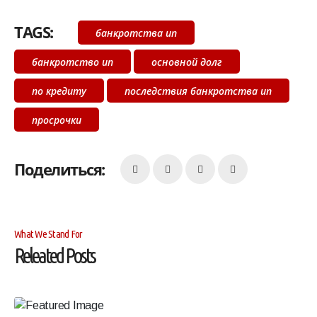
TAGS:
банкротства ип
банкротство ип
основной долг
по кредиту
последствия банкротства ип
просрочки
Поделиться:
What We Stand For
Releated Posts