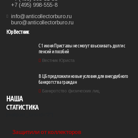
+7 (495) 998-555-8
info@anticollectorburo.ru
buro@anticollectorburo.ru
ЮрВестник
С 1 июня Приставы не смогут взыскивать долги с
пенсий и пособий
Вестник Юриста
В ЦБ предложили новые условия для внесудебного
банкротства граждан
Банкротство физических лиц
НАША
СТАТИСТИКА
[mailpoet_form id="2"]
Защитили от коллекторов