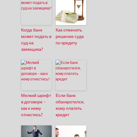
Когда банк
Как отменить
может подать в
решение суда
суд на
по кредиту
заемщика?
Мелкий шрифт
Если банк
в договоре –
обанкротился,
как к нему
кому платить
отнестись?
кредит